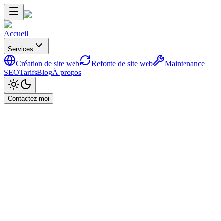
Accueil
Services
Création de site web
Refonte de site web
Maintenance
SEO
Tarifs
Blog
À propos
Contactez-moi
Accueil
Blog
Google Search Console : le guide que personne
ne lit (et qui change tout)
Guides Pratiques
Google Search Console : le
guide que personne ne lit (et
qui change tout)