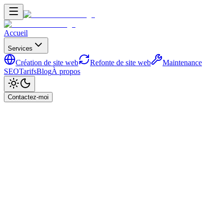
Accueil
Services
Création de site web
Refonte de site web
Maintenance
SEO
Tarifs
Blog
À propos
Contactez-moi
Disponible pour nouveaux projets
Je suis
Ahmad
,