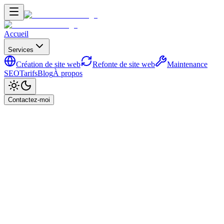
Accueil
Services
Création de site web
Refonte de site web
Maintenance
SEO
Tarifs
Blog
À propos
Contactez-moi
Maintenance de
Site Web