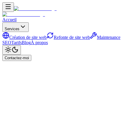
Accueil
Services
Création de site web
Refonte de site web
Maintenance
SEO
Tarifs
Blog
À propos
Contactez-moi
Accueil
Blog
Votre graphique de contributions GitHub ne
signifie absolument rien - Et voici pourquoi
Développement Web
Votre graphique de
contributions GitHub ne
signifie absolument rien - Et
voici pourquoi