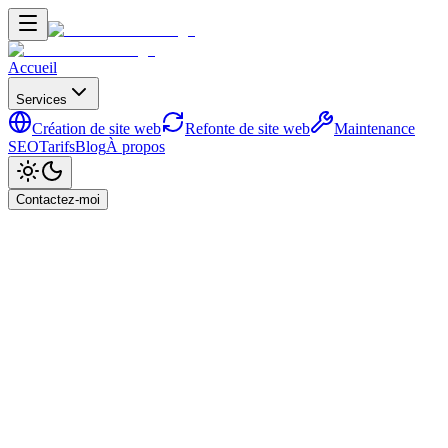
Accueil
Services
Création de site web
Refonte de site web
Maintenance
SEO
Tarifs
Blog
À propos
Contactez-moi
Accueil
Blog
Pourquoi le SEO local est différent en Suisse
romande
SEO & Référencement
Pourquoi le SEO local est
différent en Suisse romande
2 septembre 2025
5
min de lecture
Par
Ahmad Al-Kardali
Retour au blog