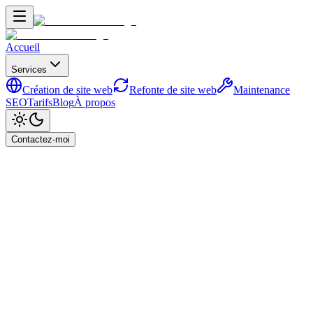
Accueil
Services
Création de site web
Refonte de site web
Maintenance
SEO
Tarifs
Blog
À propos
Contactez-moi
Accueil
Blog
Pourquoi j'héberge tous mes clients suisses chez
trois hébergeurs seulement
Guides Pratiques
Pourquoi j'héberge tous mes
clients suisses chez trois
hébergeurs seulement