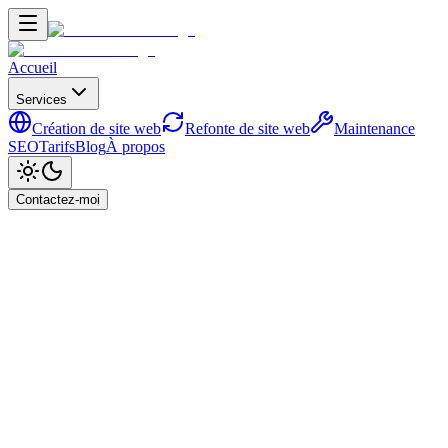
Accueil
Services
Création de site web
Refonte de site web
Maintenance
SEO
Tarifs
Blog
À propos
Contactez-moi
Accueil
Blog
Faille Critique React 19 & Next.js : Tout savoir
sur la CVE-2025-55182
Actualités & Tendances
Faille Critique React 19 &
Next.js : Tout savoir sur la
CVE-2025-55182