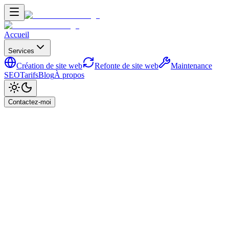
Accueil
Services
Création de site web
Refonte de site web
Maintenance
SEO
Tarifs
Blog
À propos
Contactez-moi
Accueil
Blog
Checklist SEO complète avant le lancement de
votre site web
SEO & Référencement
Checklist SEO complète avant
le lancement de votre site web
25 mai 2026
10
min de lecture
Par
Ahmad Al-Kardali
Retour au blog